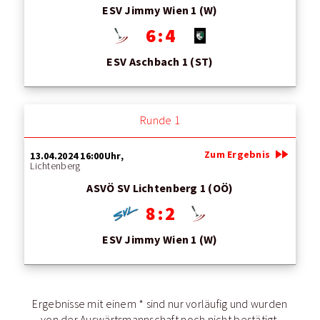
ESV Jimmy Wien 1 (W)
6 : 4
ESV Aschbach 1 (ST)
Runde 1
fast_forward
Zum Ergebnis
13.04.2024 16:00Uhr,
Lichtenberg
ASVÖ SV Lichtenberg 1 (OÖ)
8 : 2
ESV Jimmy Wien 1 (W)
Ergebnisse mit einem * sind nur vorläufig und wurden
von der Auswärtsmannschaft noch nicht bestätigt.