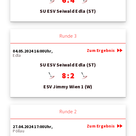
SU ESV Seiwald Edla (ST)
Runde 3
fast_forward
Zum Ergebnis
04.05.2024 16:00Uhr,
Edla
SU ESV Seiwald Edla (ST)
8 : 2
ESV Jimmy Wien 1 (W)
Runde 2
fast_forward
Zum Ergebnis
27.04.2024 17:00Uhr,
Pöllau