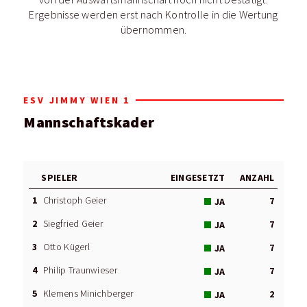
Ergebnisse werden erst nach Kontrolle in die Wertung
übernommen.
ESV JIMMY WIEN 1
Mannschaftskader
SPIELER
EINGESETZT
ANZAHL
1
Christoph Geier
7
JA
2
Siegfried Geier
7
JA
3
Otto Kügerl
7
JA
4
Philip Traunwieser
7
JA
5
Klemens Minichberger
2
JA