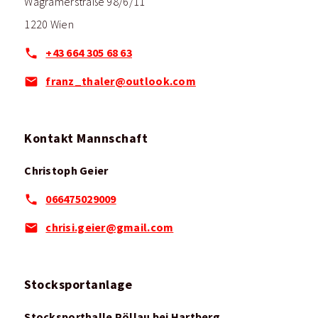
Wagramerstraße 98/6/11
1220 Wien
+43 664 305 68 63
franz_thaler@outlook.com
Kontakt Mannschaft
Christoph Geier
066475029009
chrisi.geier@gmail.com
Stocksportanlage
Stocksporthalle Pöllau bei Hartberg