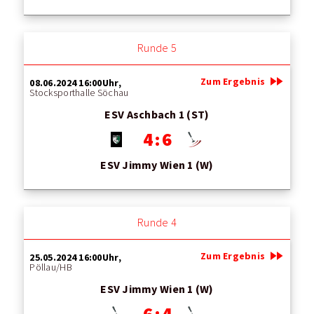
Runde 5
fast_forward
Zum Ergebnis
08.06.2024 16:00Uhr,
Stocksporthalle Söchau
ESV Aschbach 1 (ST)
4 : 6
ESV Jimmy Wien 1 (W)
Runde 4
fast_forward
Zum Ergebnis
25.05.2024 16:00Uhr,
Pöllau/HB
ESV Jimmy Wien 1 (W)
6 : 4